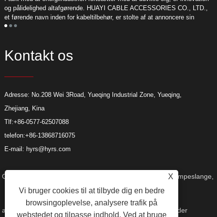
L
og pålidelighed altafgørende. HUAYI CABLE ACCESSORIES CO., LTD.,
o
et førende navn inden for kabeltilbehør, er stolte af at annoncere sin
m
deltagelse i den kommende Middle East Energy Exhibition.
Kontakt os
Adresse: No.208 Wei 3Road, Yueqing Industrial Zone, Yueqing,
Zhejiang, Kina
Tlf:
+86-0577-62507088
telefon:
+86-13868716075
E-mail:
hyrs@hyrs.com
Copyright © 2022 Huayi Cable Accessories Co., Ltd. - Krympeslange,
X
Vi bruger cookies til at tilbyde dig en bedre
browsingoplevelse, analysere trafik på
albuestik, varmekrympeligt termineringssæt - Alle rettigheder
webstedet og tilpasse indhold. Ved at bruge