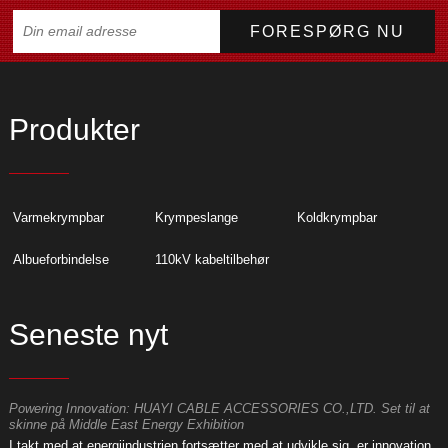
Produkter
Varmekrympbar
Krympeslange
Koldkrympbar
Albueforbindelse
110kV kabeltilbehør
Seneste nyt
Powering Innovation: HUAYI CABLE ACCESSORIES CO.,LTD. Set til at
E
skinne på Middle East Energy Exhibition
D
I takt med at energiindustrien fortsætter med at udvikle sig, er innovation