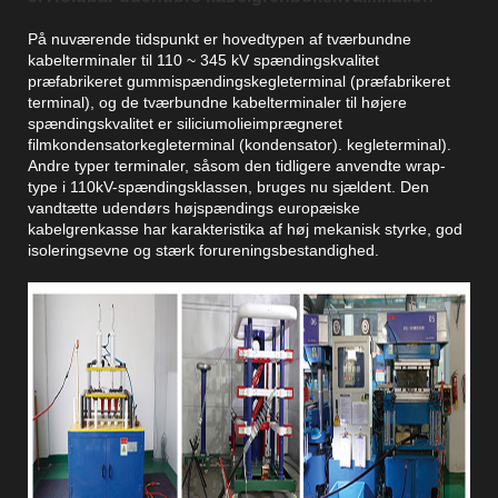
På nuværende tidspunkt er hovedtypen af ​​tværbundne
kabelterminaler til 110 ~ 345 kV spændingskvalitet
præfabrikeret gummispændingskegleterminal (præfabrikeret
terminal), og de tværbundne kabelterminaler til højere
spændingskvalitet er siliciumolieimprægneret
filmkondensatorkegleterminal (kondensator). kegleterminal).
Andre typer terminaler, såsom den tidligere anvendte wrap-
type i 110kV-spændingsklassen, bruges nu sjældent. Den
vandtætte udendørs højspændings europæiske
kabelgrenkasse har karakteristika af høj mekanisk styrke, god
isoleringsevne og stærk forureningsbestandighed.