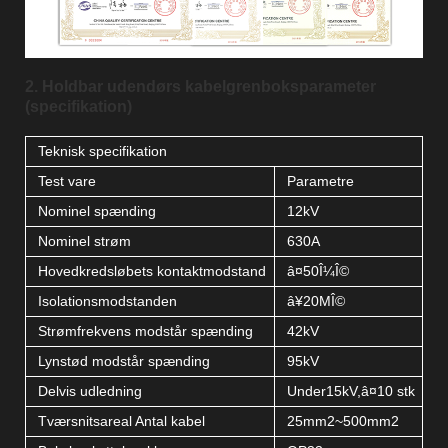
2. Holdbar udendørs kabelgrenboksparameter
(specifikation)
Teknisk specifikation
Test vare
Parametre
Nominel spænding
12kV
Nominel strøm
630A
Hovedkredsløbets kontaktmodstand
â¤50Î¼Î©
Isolationsmodstanden
â¥20MÎ©
Strømfrekvens modstår spænding
42kV
Lynstød modstår spænding
95kV
Delvis udledning
Under15kV,â¤10 stk
Tværsnitsareal Antal kabel
25mm2~500mm2