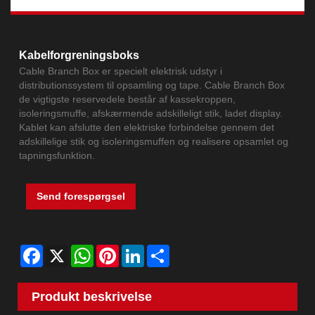
Kabelforgreningsboks
Cable Branch Box er specielt elektrisk udstyr i
distributionssystem til opsamling og tape. Cable Branch Box
de vigtigste reservedele består af kassekroppen,
isoleringsmuffe, afskærmende adskilleligt stik, ladet display.
Kablet kan afslutte den elektriske forbindelse gennem det
adskillelige stik og isoleringsmuffen og realisere opsamlet og
tapningsfunktion.
Send forespørgsel
Facebook
X
WhatsApp
Pinterest
LinkedIn
Share
Produkt beskrivelse