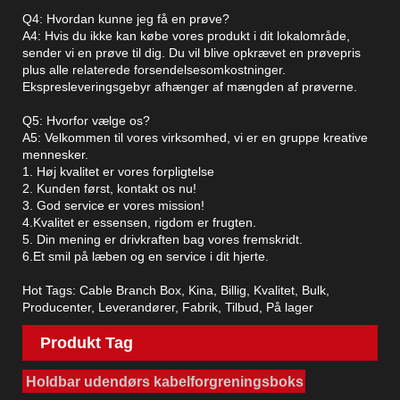
Q4: Hvordan kunne jeg få en prøve?
A4: Hvis du ikke kan købe vores produkt i dit lokalområde,
sender vi en prøve til dig. Du vil blive opkrævet en prøvepris
plus alle relaterede forsendelsesomkostninger.
Ekspresleveringsgebyr afhænger af mængden af ​​prøverne.
Q5: Hvorfor vælge os?
A5: Velkommen til vores virksomhed, vi er en gruppe kreative
mennesker.
1. Høj kvalitet er vores forpligtelse
2. Kunden først, kontakt os nu!
3. God service er vores mission!
4.Kvalitet er essensen, rigdom er frugten.
5. Din mening er drivkraften bag vores fremskridt.
6.Et smil på læben og en service i dit hjerte.
Hot Tags: Cable Branch Box, Kina, Billig, Kvalitet, Bulk,
Producenter, Leverandører, Fabrik, Tilbud, På lager
Produkt Tag
Holdbar udendørs kabelforgreningsboks