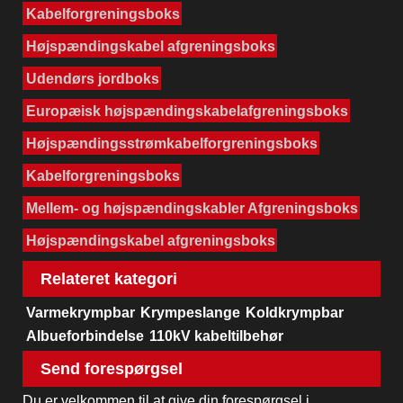
Kabelforgreningsboks
Højspændingskabel afgreningsboks
Udendørs jordboks
Europæisk højspændingskabelafgreningsboks
Højspændingsstrømkabelforgreningsboks
Kabelforgreningsboks
Mellem- og højspændingskabler Afgreningsboks
Højspændingskabel afgreningsboks
Relateret kategori
Varmekrympbar
Krympeslange
Koldkrympbar
Albueforbindelse
110kV kabeltilbehør
Send forespørgsel
Du er velkommen til at give din forespørgsel i