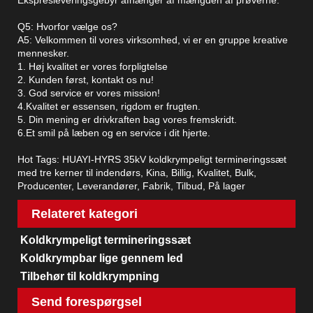
Ekspresleveringsgebyr afhænger af mængden af ​​prøverne.
Q5: Hvorfor vælge os?
A5: Velkommen til vores virksomhed, vi er en gruppe kreative
mennesker.
1. Høj kvalitet er vores forpligtelse
2. Kunden først, kontakt os nu!
3. God service er vores mission!
4.Kvalitet er essensen, rigdom er frugten.
5. Din mening er drivkraften bag vores fremskridt.
6.Et smil på læben og en service i dit hjerte.
Hot Tags: HUAYI-HYRS 35kV koldkrympeligt termineringssæt
med tre kerner til indendørs, Kina, Billig, Kvalitet, Bulk,
Producenter, Leverandører, Fabrik, Tilbud, På lager
Relateret kategori
Koldkrympeligt termineringssæt
Koldkrympbar lige gennem led
Tilbehør til koldkrympning
Send forespørgsel