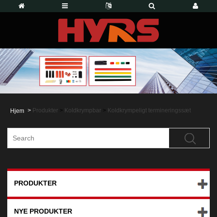
>
Produkter
>
Koldkrympbar
>
Koldkrympeligt termineringssæt
Hjem
PRODUKTER
NYE PRODUKTER