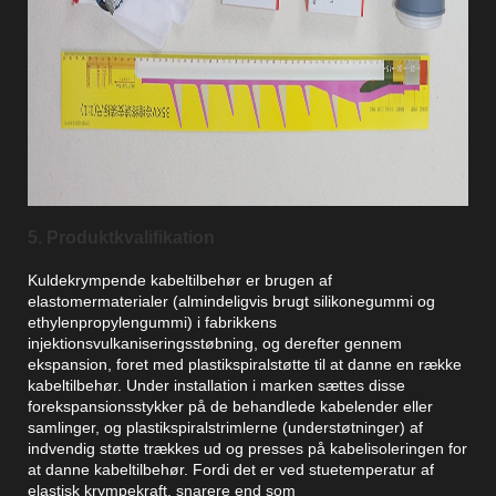
5. Produktkvalifikation
Kuldekrympende kabeltilbehør er brugen af ​​
elastomermaterialer (almindeligvis brugt silikonegummi og
ethylenpropylengummi) i fabrikkens
injektionsvulkaniseringsstøbning, og derefter gennem
ekspansion, foret med plastikspiralstøtte til at danne en række
kabeltilbehør. Under installation i marken sættes disse
forekspansionsstykker på de behandlede kabelender eller
samlinger, og plastikspiralstrimlerne (understøtninger) af
indvendig støtte trækkes ud og presses på kabelisoleringen for
at danne kabeltilbehør. Fordi det er ved stuetemperatur af
elastisk krympekraft, snarere end som