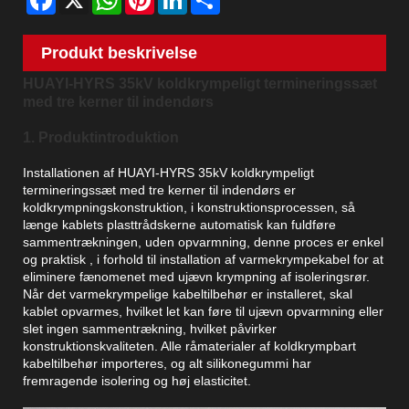
Produkt beskrivelse
HUAYI-HYRS 35kV koldkrympeligt termineringssæt
med tre kerner til indendørs
1. Produktintroduktion
Installationen af ​​HUAYI-HYRS 35kV koldkrympeligt
termineringssæt med tre kerner til indendørs er
koldkrympningskonstruktion, i konstruktionsprocessen, så
længe kablets plasttrådskerne automatisk kan fuldføre
sammentrækningen, uden opvarmning, denne proces er enkel
og praktisk , i forhold til installation af varmekrympekabel for at
eliminere fænomenet med ujævn krympning af isoleringsrør.
Når det varmekrympelige kabeltilbehør er installeret, skal
kablet opvarmes, hvilket let kan føre til ujævn opvarmning eller
slet ingen sammentrækning, hvilket påvirker
konstruktionskvaliteten. Alle råmaterialer af koldkrympbart
kabeltilbehør importeres, og alt silikonegummi har
fremragende isolering og høj elasticitet.