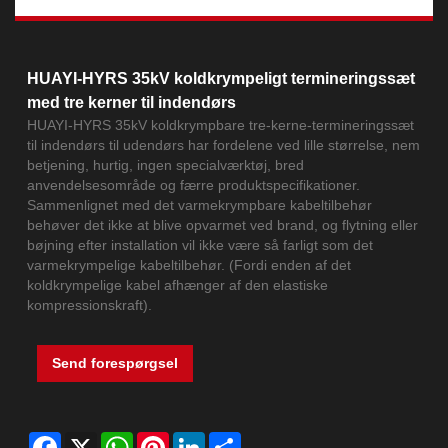
HUAYI-HYRS 35kV koldkrympeligt termineringssæt
med tre kerner til indendørs
HUAYI-HYRS 35kV koldkrympbare tre-kerne-termineringssæt
til indendørs til udendørs har fordelene ved lille størrelse, nem
betjening, hurtig, ingen specialværktøj, bred
anvendelsesområde og færre produktspecifikationer.
Sammenlignet med det varmekrympbare kabeltilbehør
behøver det ikke at blive opvarmet ved brand, og flytning eller
bøjning efter installation vil ikke være så farligt som det
varmekrympelige kabeltilbehør. (Fordi enden af ​​det
koldkrympelige kabel afhænger af den elastiske
kompressionskraft).
Send forespørgsel
Facebook
X
WhatsApp
Pinterest
LinkedIn
Share