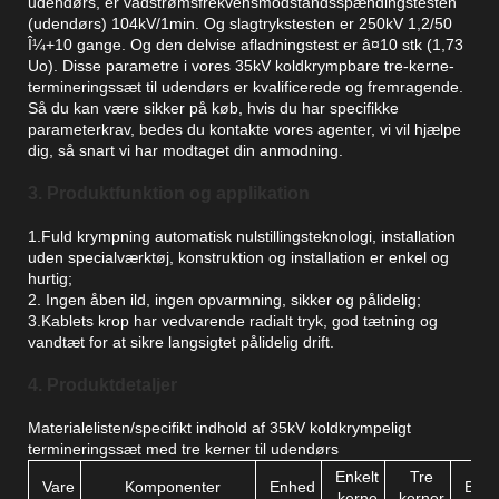
udendørs, er vådstrømsfrekvensmodstandsspændingstesten
(udendørs) 104kV/1min. Og slagtrykstesten er 250kV 1,2/50
Î¼+10 gange. Og den delvise afladningstest er â¤10 stk (1,73
Uo). Disse parametre i vores 35kV koldkrympbare tre-kerne-
termineringssæt til udendørs er kvalificerede og fremragende.
Så du kan være sikker på køb, hvis du har specifikke
parameterkrav, bedes du kontakte vores agenter, vi vil hjælpe
dig, så snart vi har modtaget din anmodning.
3. Produktfunktion og applikation
1.Fuld krympning automatisk nulstillingsteknologi, installation
uden specialværktøj, konstruktion og installation er enkel og
hurtig;
2. Ingen åben ild, ingen opvarmning, sikker og pålidelig;
3.Kablets krop har vedvarende radialt tryk, god tætning og
vandtæt for at sikre langsigtet pålidelig drift.
4. Produktdetaljer
Materialelisten/specifikt indhold af 35kV koldkrympeligt
termineringssæt med tre kerner til udendørs
Enkelt
Tre
Vare
Komponenter
Enhed
Bem
kerne
kerner