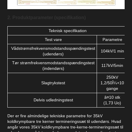
2. Produktparameter (specifikation)
Teknisk specifikation
Test vare
Parametre
Vådstrømsfrekvensmodstandsspændingstest
104kV/1 min
(udendørs)
Tør strømfrekvensmodstandsspændingstest
117kV/5min
(indendørs)
250kV
Slagtrykstest
1,2/50Î¼+10
gange
â¤10 stk
Delvis udledningstest
(1,73 Uo)
Der er fire almindelige tekniske parametre for 35kV
koldkrympbare tre kerner termineringssæt til udendørs. Hvad
angår vores 35kV koldkrympbare tre-kerne-termineringssæt til