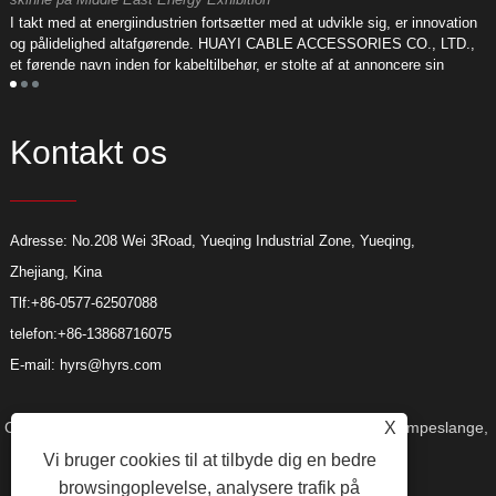
D
I takt med at energiindustrien fortsætter med at udvikle sig, er innovation
L
og pålidelighed altafgørende. HUAYI CABLE ACCESSORIES CO., LTD.,
o
et førende navn inden for kabeltilbehør, er stolte af at annoncere sin
m
deltagelse i den kommende Middle East Energy Exhibition.
Kontakt os
Adresse: No.208 Wei 3Road, Yueqing Industrial Zone, Yueqing,
Zhejiang, Kina
Tlf:
+86-0577-62507088
telefon:
+86-13868716075
E-mail:
hyrs@hyrs.com
X
Copyright © 2022 Huayi Cable Accessories Co., Ltd. - Krympeslange,
Vi bruger cookies til at tilbyde dig en bedre
browsingoplevelse, analysere trafik på