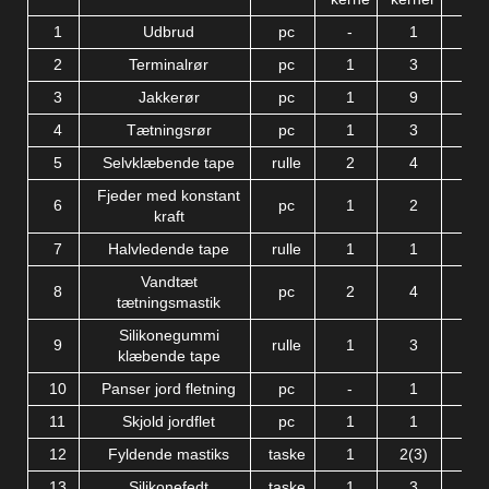
1
Udbrud
pc
-
1
2
Terminalrør
pc
1
3
3
Jakkerør
pc
1
9
4
Tætningsrør
pc
1
3
5
Selvklæbende tape
rulle
2
4
Fjeder med konstant
6
pc
1
2
kraft
7
Halvledende tape
rulle
1
1
Vandtæt
8
pc
2
4
tætningsmastik
Silikonegummi
9
rulle
1
3
klæbende tape
ud
10
Panser jord fletning
pc
-
1
11
Skjold jordflet
pc
1
1
12
Fyldende mastiks
taske
1
2(3)
13
Silikonefedt
taske
1
3