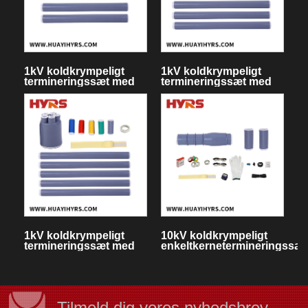
1kV koldkrympeligt
1kV koldkrympeligt
termineringssæt med
termineringssæt med
tre kerner
fire kerner
1kV koldkrympeligt
10kV koldkrympeligt
termineringssæt med
enkeltkernetermineringssæt
fem kerner
til indendørs
Tilmeld dig vores nyhedsbrev