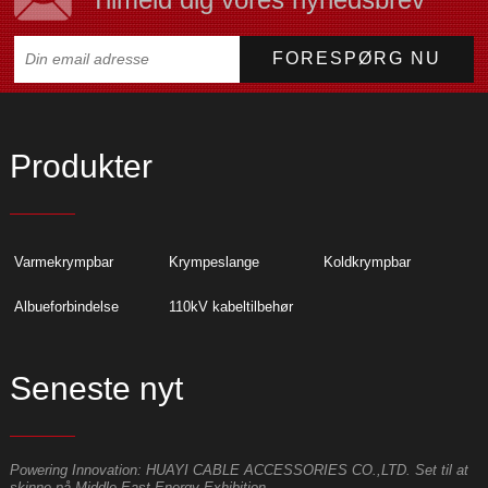
Produkter
Varmekrympbar
Krympeslange
Koldkrympbar
Albueforbindelse
110kV kabeltilbehør
Seneste nyt
Powering Innovation: HUAYI CABLE ACCESSORIES CO.,LTD. Set til at
E
skinne på Middle East Energy Exhibition