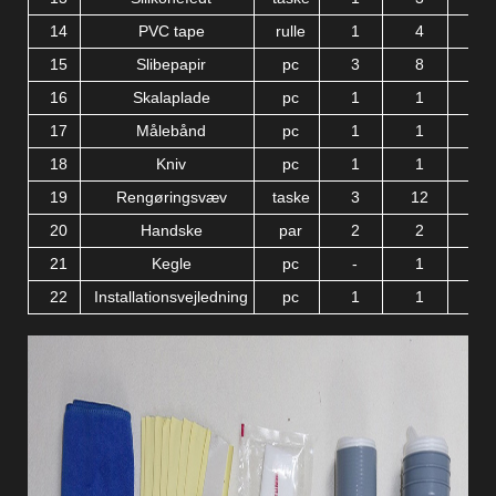
14
PVC tape
rulle
1
4
15
Slibepapir
pc
3
8
16
Skalaplade
pc
1
1
17
Målebånd
pc
1
1
18
Kniv
pc
1
1
19
Rengøringsvæv
taske
3
12
20
Handske
par
2
2
21
Kegle
pc
-
1
22
Installationsvejledning
pc
1
1