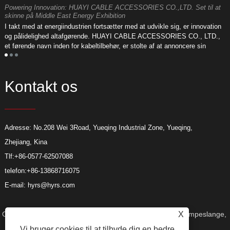
Powering Innovation: HUAYI CABLE ACCESSORIES CO.,LTD. Set til at
E
skinne på Middle East Energy Exhibition
D
I takt med at energiindustrien fortsætter med at udvikle sig, er innovation
L
og pålidelighed altafgørende. HUAYI CABLE ACCESSORIES CO., LTD.,
o
et førende navn inden for kabeltilbehør, er stolte af at annoncere sin
m
deltagelse i den kommende Middle East Energy Exhibition.
Kontakt os
Adresse: No.208 Wei 3Road, Yueqing Industrial Zone, Yueqing,
Zhejiang, Kina
Tlf:
+86-0577-62507088
telefon:
+86-13868716075
E-mail:
hyrs@hyrs.com
Copyright © 2022 Huayi Cable Accessories Co., Ltd. - Krympeslange,
X
Vi bruger cookies til at tilbyde dig en bedre