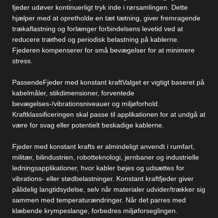
fjeder udøver kontinuerligt tryk inde i rørsamlingen. Dette
hjælper med at opretholde en tæt tætning, giver fremragende
trækaflastning og forlænger forbindelsens levetid ved at
reducere træthed og periodisk belastning på kablerne.
Fjederen kompenserer for små bevægelser for at minimere
stress.
Passende
Fjeder med konstant kraft
Valget er vigtigt baseret på
kabelmåler, stikdimensioner, forventede
bevægelses-/vibrationsniveauer og miljøforhold.
Kraftklassificeringen skal passe til applikationen for at undgå at
være for svag eller potentielt beskadige kablerne.
Fjeder med konstant kraft
s er almindeligt anvendt i rumfart,
militær, bilindustrien, robotteknologi, jernbaner og industrielle
ledningsapplikationer, hvor kabler bøjes og udsættes for
vibrations- eller stødbelastninger. Konstant kraftfjeder giver
pålidelig langtidsydelse, selv når materialer udvider/trækker sig
sammen med temperaturændringer. Når det parres med
klæbende krympeslange, forbedres miljøforseglingen.