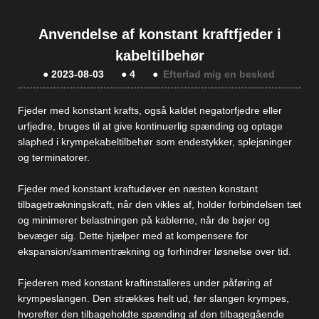
Anvendelse af konstant kraftfjeder i
kabeltilbehør
●
2023-08-03
●
4
●
Efterlad mig en besked
Fjeder med konstant kraft
s, også kaldet negatorfjedre eller
urfjedre, bruges til at give kontinuerlig spænding og optage
slaphed i krympekabeltilbehør som endestykker, splejsninger
og terminatorer.
Fjeder med konstant kraft
udøver en næsten konstant
tilbagetrækningskraft, når den vikles af, holder forbindelsen tæt
og minimerer belastningen på kablerne, når de bøjer og
bevæger sig. Dette hjælper med at kompensere for
ekspansion/sammentrækning og forhindrer løsnelse over tid.
Fjederen med konstant kraft
installeres under påføring af
krympeslangen. Den strækkes helt ud, før slangen krympes,
hvorefter den tilbageholdte spænding af den tilbagegående