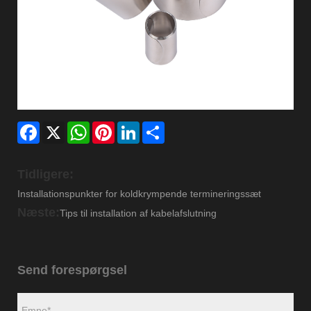
Facebook
X
WhatsApp
Pinterest
LinkedIn
Share
Tidligere:
Installationspunkter for koldkrympende termineringssæt
Næste:
Tips til installation af kabelafslutning
Send forespørgsel