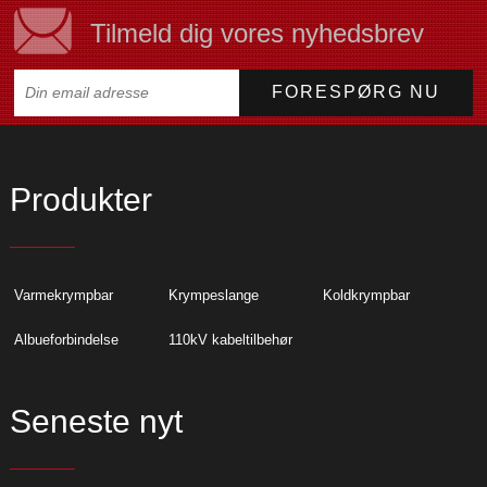
Tilmeld dig vores nyhedsbrev
Produkter
Varmekrympbar
Krympeslange
Koldkrympbar
Albueforbindelse
110kV kabeltilbehør
Seneste nyt